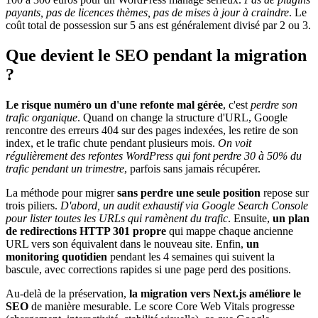
payants, pas de licences thèmes, pas de mises à jour à craindre
. Le
coût total de possession sur 5 ans est généralement divisé par 2 ou 3.
Que devient le SEO pendant la migration
?
Le risque numéro un d'une refonte mal gérée
, c'est
perdre son
trafic organique
. Quand on change la structure d'URL, Google
rencontre des erreurs 404 sur des pages indexées, les retire de son
index, et le trafic chute pendant plusieurs mois.
On voit
régulièrement des refontes WordPress qui font perdre 30 à 50% du
trafic pendant un trimestre
, parfois sans jamais récupérer.
La méthode pour migrer
sans perdre une seule position
repose sur
trois piliers.
D'abord, un audit exhaustif via Google Search Console
pour lister toutes les URLs qui ramènent du trafic
. Ensuite,
un plan
de redirections HTTP 301 propre
qui mappe chaque ancienne
URL vers son équivalent dans le nouveau site. Enfin,
un
monitoring quotidien
pendant les 4 semaines qui suivent la
bascule, avec corrections rapides si une page perd des positions.
Au-delà de la préservation,
la migration vers Next.js améliore le
SEO
de manière mesurable. Le score Core Web Vitals progresse