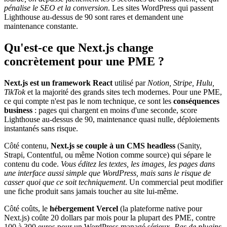
pénalise le SEO et la conversion
. Les sites WordPress qui passent
Lighthouse au-dessus de 90 sont rares et demandent une
maintenance constante.
Qu'est-ce que Next.js change
concrètement pour une PME ?
Next.js est un framework React
utilisé par
Notion, Stripe, Hulu,
TikTok
et la majorité des grands sites tech modernes. Pour une PME,
ce qui compte n'est pas le nom technique, ce sont les
conséquences
business
: pages qui chargent en moins d'une seconde, score
Lighthouse au-dessus de 90, maintenance quasi nulle, déploiements
instantanés sans risque.
Côté contenu,
Next.js se couple à un CMS headless
(Sanity,
Strapi, Contentful, ou même Notion comme source) qui sépare le
contenu du code.
Vous éditez les textes, les images, les pages dans
une interface aussi simple que WordPress, mais sans le risque de
casser quoi que ce soit techniquement
. Un commercial peut modifier
une fiche produit sans jamais toucher au site lui-même.
Côté coûts, le
hébergement Vercel
(la plateforme native pour
Next.js) coûte 20 dollars par mois pour la plupart des PME, contre
100 à 300 euros pour un WordPress managé sérieux.
Pas de plugins