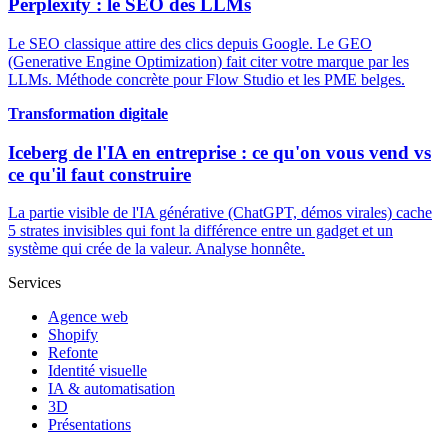
Perplexity : le SEO des LLMs
Le SEO classique attire des clics depuis Google. Le GEO
(Generative Engine Optimization) fait citer votre marque par les
LLMs. Méthode concrète pour Flow Studio et les PME belges.
Transformation digitale
Iceberg de l'IA en entreprise : ce qu'on vous vend vs
ce qu'il faut construire
La partie visible de l'IA générative (ChatGPT, démos virales) cache
5 strates invisibles qui font la différence entre un gadget et un
système qui crée de la valeur. Analyse honnête.
Services
Agence web
Shopify
Refonte
Identité visuelle
IA & automatisation
3D
Présentations