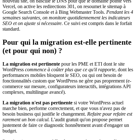
nouveau site, on bascule le DNS pour que le domaine pointe vers
Vercel, on active les redirections 301, on resoumet le sitemap à
Google Search Console et à Bing Webmaster Tools.
Pendant les 4
semaines suivantes, on monitore quotidiennement les indicateurs
SEO et on ajuste si nécessaire
. Ce suivi est compris dans le forfait
standard.
Pour qui la migration est-elle pertinente
(et pour qui non) ?
La migration est pertinente
pour les PME et ETI dont le site
WordPress
commence à coûter plus que ce qu'il rapporte
, dont les
performances mobiles bloquent le SEO, ou qui ont besoin de
fonctionnalités custom que WordPress ne gère pas proprement (e-
commerce sur mesure, configurateurs interactifs, intégrations API
complexes, multilingue avancé).
La migration n'est pas pertinente
si votre WordPress actuel
marche bien, performe correctement, et que vous n'avez pas de
besoin business qui justifie le changement.
Refaire pour refaire est
rarement un bon calcul.
L'audit gratuit qu'on propose permet
justement de faire ce diagnostic honnêtement avant d'engager un
budget.