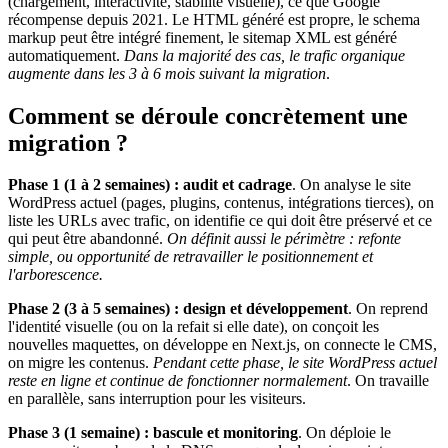
(chargement, interactivité, stabilité visuelle), ce que Google
récompense depuis 2021. Le HTML généré est propre, le schema
markup peut être intégré finement, le sitemap XML est généré
automatiquement.
Dans la majorité des cas, le trafic organique
augmente dans les 3 à 6 mois suivant la migration
.
Comment se déroule concrètement une
migration ?
Phase 1 (1 à 2 semaines) : audit et cadrage
. On analyse le site
WordPress actuel (pages, plugins, contenus, intégrations tierces), on
liste les URLs avec trafic, on identifie ce qui doit être préservé et ce
qui peut être abandonné.
On définit aussi le périmètre : refonte
simple, ou opportunité de retravailler le positionnement et
l'arborescence.
Phase 2 (3 à 5 semaines) : design et développement
. On reprend
l'identité visuelle (ou on la refait si elle date), on conçoit les
nouvelles maquettes, on développe en Next.js, on connecte le CMS,
on migre les contenus.
Pendant cette phase, le site WordPress actuel
reste en ligne et continue de fonctionner normalement
. On travaille
en parallèle, sans interruption pour les visiteurs.
Phase 3 (1 semaine) : bascule et monitoring
. On déploie le