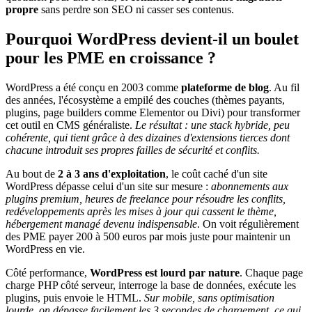
propre
sans perdre son SEO ni casser ses contenus.
Pourquoi WordPress devient-il un boulet
pour les PME en croissance ?
WordPress a été conçu en 2003 comme
plateforme de blog
. Au fil
des années, l'écosystème a empilé des couches (thèmes payants,
plugins, page builders comme Elementor ou Divi) pour transformer
cet outil en CMS généraliste.
Le résultat : une stack hybride, peu
cohérente, qui tient grâce à des dizaines d'extensions tierces dont
chacune introduit ses propres failles de sécurité et conflits.
Au bout de
2 à 3 ans d'exploitation
, le coût caché d'un site
WordPress dépasse celui d'un site sur mesure :
abonnements aux
plugins premium, heures de freelance pour résoudre les conflits,
redéveloppements après les mises à jour qui cassent le thème,
hébergement managé devenu indispensable
. On voit régulièrement
des PME payer 200 à 500 euros par mois juste pour maintenir un
WordPress en vie.
Côté performance,
WordPress est lourd par nature
. Chaque page
charge PHP côté serveur, interroge la base de données, exécute les
plugins, puis envoie le HTML.
Sur mobile, sans optimisation
lourde, on dépasse facilement les 3 secondes de chargement, ce qui