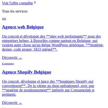
Voir l'offre complète
Tous les services
Web
Agence web Belgique
On conçoit et développe des **sites web performants** pour des
entreprises belges, à Bruxelles comme partout en Belgique, qui
veulent autre chose qu'un thème WordPress générique. **Stratégie,
design, code propre, SEO intégré**.
Découvrir →
E-commerce
Agence Shopify Belgique
On conçoit, développe et lance des **boutiques Shopify qui
convertissent**. De la vitrine au shop opérationnel, avec une
**stratégie de positionnement** intégrée par Consumerlab si
pertinent.
Découvrir →