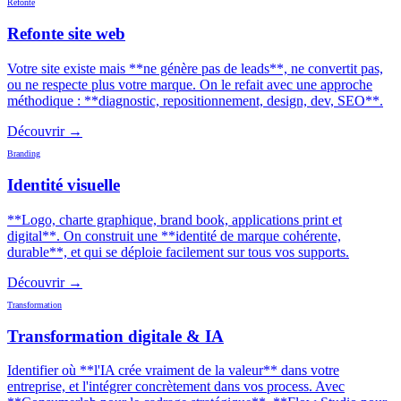
Refonte
Refonte site web
Votre site existe mais **ne génère pas de leads**, ne convertit pas,
ou ne respecte plus votre marque. On le refait avec une approche
méthodique : **diagnostic, repositionnement, design, dev, SEO**.
Découvrir →
Branding
Identité visuelle
**Logo, charte graphique, brand book, applications print et
digital**. On construit une **identité de marque cohérente,
durable**, et qui se déploie facilement sur tous vos supports.
Découvrir →
Transformation
Transformation digitale & IA
Identifier où **l'IA crée vraiment de la valeur** dans votre
entreprise, et l'intégrer concrètement dans vos process. Avec