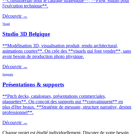
**Consumerlab pour le cadrage stratégique**, **Flow Studio pour
l'exécution technique**.
Découvrir →
Visuel
Studio 3D Belgique
**Modélisation 3D, visualisation produit, rendu architectural,
animations courtes**. On crée des **visuels qui font vendre**, sans
avoir besoin de production photo physique.
Découvrir →
Supports
Présentations & supports
**Pitch decks, catalogues, présentations commerciales,
plaquettes**. On conçoit des supports qui **convainquent** en
plus d'être beaux. **Stratégie de message, structure narrative, design
professionnel**.
Découvrir →
Chaque projet est étudié individuellement.
Discuter de votre besoin