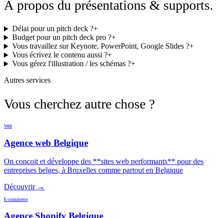
À propos du
présentations & supports
.
Délai pour un pitch deck ?
+
Budget pour un pitch deck pro ?
+
Vous travaillez sur Keynote, PowerPoint, Google Slides ?
+
Vous écrivez le contenu aussi ?
+
Vous gérez l'illustration / les schémas ?
+
Autres services
Vous cherchez
autre chose ?
Web
Agence web Belgique
On conçoit et développe des **sites web performants** pour des
entreprises belges, à Bruxelles comme partout en Belgique
Découvrir →
E-commerce
Agence Shopify Belgique