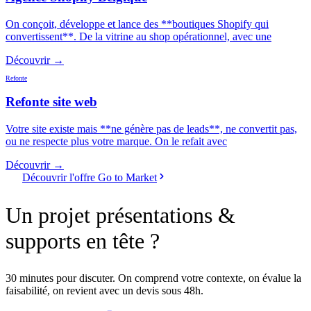
On conçoit, développe et lance des **boutiques Shopify qui
convertissent**. De la vitrine au shop opérationnel, avec une
Découvrir →
Refonte
Refonte site web
Votre site existe mais **ne génère pas de leads**, ne convertit pas,
ou ne respecte plus votre marque. On le refait avec
Découvrir →
Découvrir l'offre Go to Market
Un projet
présentations &
supports
en tête ?
30 minutes pour discuter. On comprend votre contexte, on évalue la
faisabilité, on revient avec un devis sous 48h.