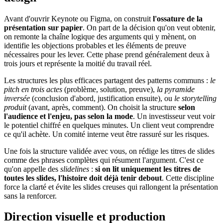
Avant d'ouvrir Keynote ou Figma, on construit
l'ossature de la
présentation sur papier
. On part de la décision qu'on veut obtenir,
on remonte la chaîne logique des arguments qui y mènent, on
identifie les objections probables et les éléments de preuve
nécessaires pour les lever. Cette phase prend généralement deux à
trois jours et représente la moitié du travail réel.
Les structures les plus efficaces partagent des patterns communs :
le
pitch en trois actes
(problème, solution, preuve),
la pyramide
inversée
(conclusion d'abord, justification ensuite), ou
le storytelling
produit
(avant, après, comment). On choisit la structure
selon
l'audience et l'enjeu, pas selon la mode
. Un investisseur veut voir
le potentiel chiffré en quelques minutes. Un client veut comprendre
ce qu'il achète. Un comité interne veut être rassuré sur les risques.
Une fois la structure validée avec vous, on rédige les titres de slides
comme des phrases complètes qui résument l'argument. C'est ce
qu'on appelle des
slidelines
:
si on lit uniquement les titres de
toutes les slides, l'histoire doit déjà tenir debout
. Cette discipline
force la clarté et évite les slides creuses qui rallongent la présentation
sans la renforcer.
Direction visuelle et production