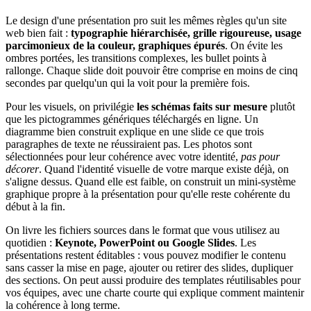
Le design d'une présentation pro suit les mêmes règles qu'un site
web bien fait :
typographie hiérarchisée, grille rigoureuse, usage
parcimonieux de la couleur, graphiques épurés
. On évite les
ombres portées, les transitions complexes, les bullet points à
rallonge. Chaque slide doit pouvoir être comprise en moins de cinq
secondes par quelqu'un qui la voit pour la première fois.
Pour les visuels, on privilégie
les schémas faits sur mesure
plutôt
que les pictogrammes génériques téléchargés en ligne. Un
diagramme bien construit explique en une slide ce que trois
paragraphes de texte ne réussiraient pas. Les photos sont
sélectionnées pour leur cohérence avec votre identité,
pas pour
décorer
. Quand l'identité visuelle de votre marque existe déjà, on
s'aligne dessus. Quand elle est faible, on construit un mini-système
graphique propre à la présentation pour qu'elle reste cohérente du
début à la fin.
On livre les fichiers sources dans le format que vous utilisez au
quotidien :
Keynote, PowerPoint ou Google Slides
. Les
présentations restent éditables : vous pouvez modifier le contenu
sans casser la mise en page, ajouter ou retirer des slides, dupliquer
des sections. On peut aussi produire des templates réutilisables pour
vos équipes, avec une charte courte qui explique comment maintenir
la cohérence à long terme.