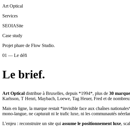
Art Optical
Services
SEO
IA
Site
Case study
Projet phare de Flow Studio.
01 — Le défi
Le brief.
Art Optical
distribue à Bruxelles, depuis *1994*, plus de
30 marques
Karlsson, T Henri, Maybach, Loewe, Tag Heuer, Fred et de nombreux
Mais en ligne, la marque restait *invisible face aux chaînes national
mono-langue, ne capturait ni le trafic luxe, ni les communautés néerl
L'enjeu : reconstruire un site qui
assume le positionnement luxe
, sc