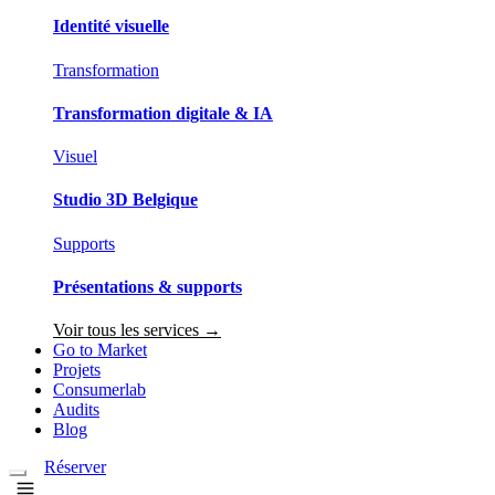
Identité visuelle
Transformation
Transformation digitale & IA
Visuel
Studio 3D Belgique
Supports
Présentations & supports
Voir tous les services →
Go to Market
Projets
Consumerlab
Audits
Blog
Réserver