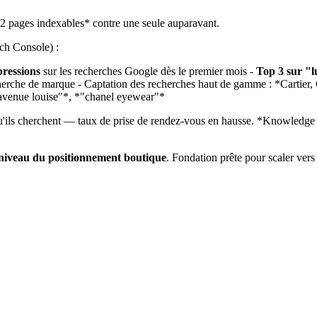
22 pages indexables* contre une seule auparavant.
ch Console) :
pressions
sur les recherches Google dès le premier mois -
Top 3 sur "l
echerche de marque - Captation des recherches haut de gamme : *Cartie
n avenue louise"*, *"chanel eyewear"*
e qu'ils cherchent — taux de prise de rendez-vous en hausse. *Knowledg
 niveau du positionnement boutique
. Fondation prête pour scaler ver