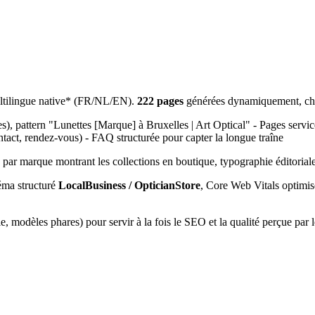
ultilingue native* (FR/NL/EN).
222 pages
générées dynamiquement, chacu
, pattern "Lunettes [Marque] à Bruxelles | Art Optical" - Pages servic
ontact, rendez-vous) - FAQ structurée pour capter la longue traîne
 par marque montrant les collections en boutique, typographie éditoriale
éma structuré
LocalBusiness / OpticianStore
, Core Web Vitals optimis
, modèles phares) pour servir à la fois le SEO et la qualité perçue par le